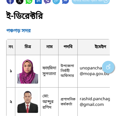
আপনার মতামত প্রদান করুন
ই-ডিরেক্টরি
পঞ্চগড় সদর
নং
চিত্র
নাম
পদবি
ইমেইল
উপজেলা
ফাহমিদা
unopanchagarh
১
নির্বাহী
সুলতানা
@mopa.gov.bd
অফিসার
মো:
rashid.panchagar
প্রশাসনিক
২
আব্দুর
কর্মকর্তা
@gmail.com
রশিদ